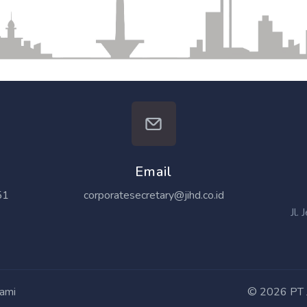
Email
51
corporatesecretary@jihd.co.id
Jl.
ami
©
2026 PT J