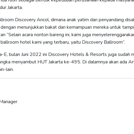
agenda rutin sebagai bentuk kepedulian perusahaan kepada masyar
ur Jakarta.
 ballroom Discovery Ancol, dimana anak yatim dan penyandang disa
ra dengan menunjukkan bakat dan kemampuan mereka untuk tampil
n “Selain acara nonton bareng ini, kami juga menyelerenggarak
ballroom hotel kami yang terbaru, yaitu Discovery Ballroom”.
-E, bulan Juni 2022 ini Discovery Hotels & Resorts juga sudah m
rangka menyambut HUT Jakarta ke-495. Di dalamnya akan ada Art 
n-lain.
 Manager