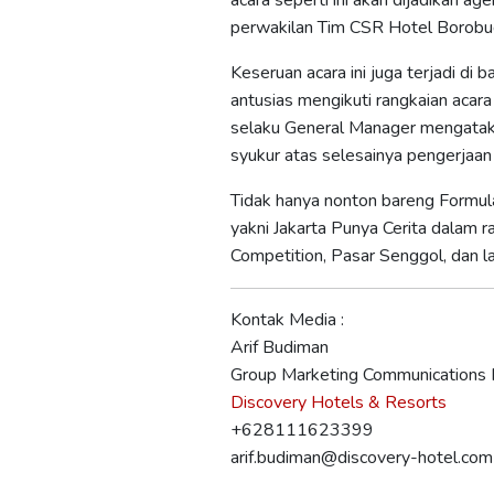
acara seperti ini akan dijadikan 
perwakilan Tim CSR Hotel Borobud
Keseruan acara ini juga terjadi di
antusias mengikuti rangkaian aca
selaku General Manager mengataka
syukur atas selesainya pengerjaan 
Tidak hanya nonton bareng Formula
yakni Jakarta Punya Cerita dalam 
Competition, Pasar Senggol, dan lai
Kontak Media :
Arif Budiman
Group Marketing Communications
Discovery Hotels & Resorts
+628111623399
arif.budiman@discovery-hotel.com