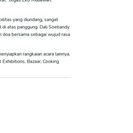
akat” tegas Eko Muliawan,
bilitas yang diundang, sangat
 di atas panggung. Dali Soebandy
an doa bersama sebagai wujud rasa
enyiapkan rangkaian acara lainnya,
Exhibitions, Bazaar, Cooking